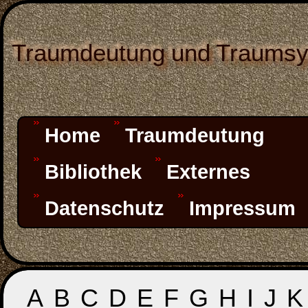
Traumdeutung und Traums
Home
Traumdeutung
Bibliothek
Externes
Datenschutz
Impressum
A
B
C
D
E
F
G
H
I
J
K