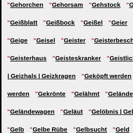
Gehorchen
Gehorsam
Gehstock
G
Geißblatt
Geißbock
Geißel
Geier
Geige
Geisel
Geister
Geisterbesc
Geisterhaus
Geisteskranker
Geistli
| Geizhals | Geizkragen
Geköpft werden
werden
Gekrönte
Gelähmt
Gelände
Geländewagen
Geläut
Gelöbnis | Ge
Gelb
Gelbe Rübe
Gelbsucht
Geld