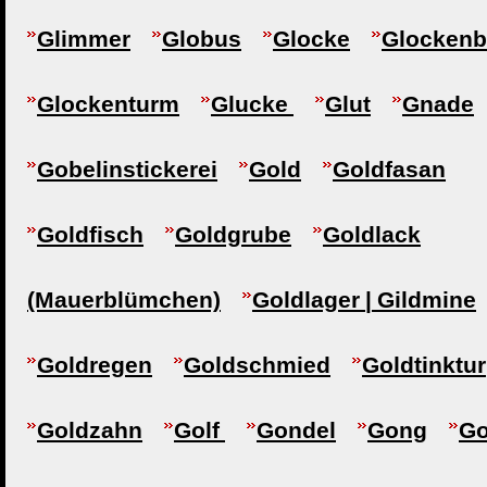
Glimmer
Globus
Glocke
Glocken
Glockenturm
Glucke
Glut
Gnade
Gobelinstickerei
Gold
Goldfasan
Goldfisch
Goldgrube
Goldlack
(Mauerblümchen)
Goldlager | Gildmine
Goldregen
Goldschmied
Goldtinktur
Goldzahn
Golf
Gondel
Gong
Go