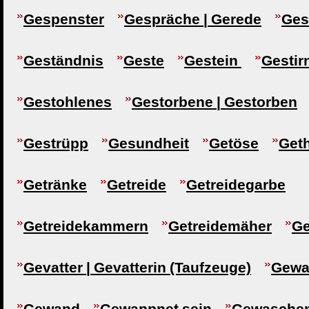
Gespenster
Gespräche | Gerede
Ges
Geständnis
Geste
Gestein
Gestir
Gestohlenes
Gestorbene | Gestorben
Gestrüpp
Gesundheit
Getöse
Get
Getränke
Getreide
Getreidegarbe
Getreidekammern
Getreidemäher
Ge
Gevatter | Gevatterin (Taufzeuge)
Gewa
Gewand
Gewappnet sein
Gewaschen