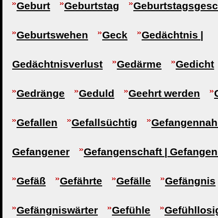
Geburt
Geburtstag
Geburtstagsges
Geburtswehen
Geck
Gedächtnis |
Gedächtnisverlust
Gedärme
Gedicht
Gedränge
Geduld
Geehrt werden
Gefallen
Gefallsüchtig
Gefangennah
Gefangener
Gefangenschaft | Gefangen
Gefäß
Gefährte
Gefälle
Gefängnis
Gefängniswärter
Gefühle
Gefühllosi