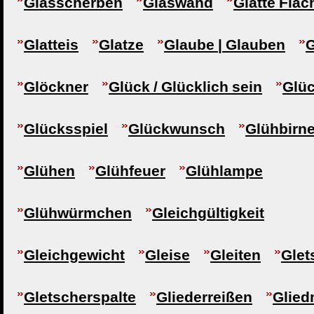
Glasscherben
Glaswand
Glatte Fläc
Glatteis
Glatze
Glaube | Glauben
G
Glöckner
Glück / Glücklich sein
Glü
Glücksspiel
Glückwunsch
Glühbirn
Glühen
Glühfeuer
Glühlampe
Glühwürmchen
Gleichgültigkeit
Gleichgewicht
Gleise
Gleiten
Glet
Gletscherspalte
Gliederreißen
Glie