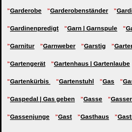
Garderobe
Garderobenständer
Gard
Gardinenpredigt
Garn | Garnspule
G
Garnitur
Garnweber
Garstig
Garte
Gartengerät
Gartenhaus | Gartenlaube
Gartenkürbis
Gartenstuhl
Gas
Ga
Gaspedal | Gas geben
Gasse
Gasse
Gassenjunge
Gast
Gasthaus
Gast