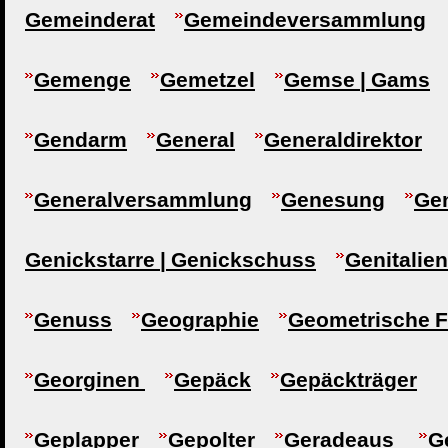
Gemeinderat
Gemeindeversammlung
Gemenge
Gemetzel
Gemse | Gams
Gendarm
General
Generaldirektor
Generalversammlung
Genesung
Gen
Genickstarre | Genickschuss
Genitalien
Genuss
Geographie
Geometrische F
Georginen
Gepäck
Gepäckträger
Geplapper
Gepolter
Geradeaus
G