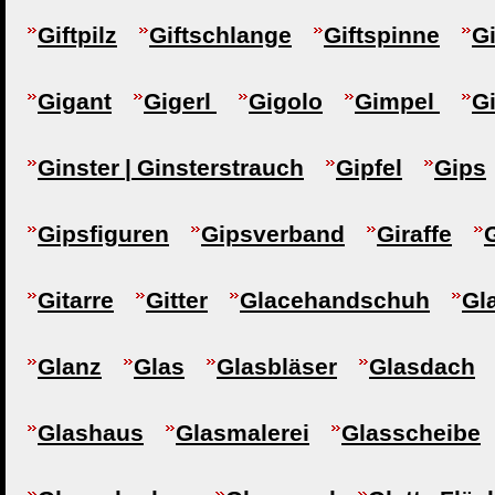
Giftpilz
Giftschlange
Giftspinne
Gi
Gigant
Gigerl
Gigolo
Gimpel
G
Ginster | Ginsterstrauch
Gipfel
Gips
Gipsfiguren
Gipsverband
Giraffe
Gitarre
Gitter
Glacehandschuh
Gl
Glanz
Glas
Glasbläser
Glasdach
Glashaus
Glasmalerei
Glasscheibe