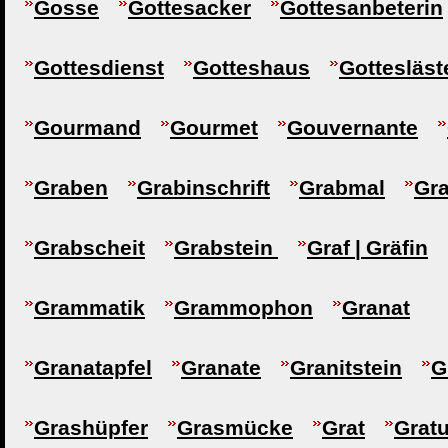
Gosse
Gottesacker
Gottesanbeterin
Gottesdienst
Gotteshaus
Gottesläst
Gourmand
Gourmet
Gouvernante
Graben
Grabinschrift
Grabmal
Gr
Grabscheit
Grabstein
Graf | Gräfin
Grammatik
Grammophon
Granat
Granatapfel
Granate
Granitstein
G
Grashüpfer
Grasmücke
Grat
Gratu