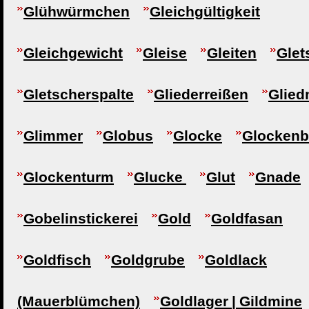
Glühwürmchen
Gleichgültigkeit
Gleichgewicht
Gleise
Gleiten
Glet
Gletscherspalte
Gliederreißen
Glie
Glimmer
Globus
Glocke
Glocken
Glockenturm
Glucke
Glut
Gnade
Gobelinstickerei
Gold
Goldfasan
Goldfisch
Goldgrube
Goldlack
(Mauerblümchen)
Goldlager | Gildmine