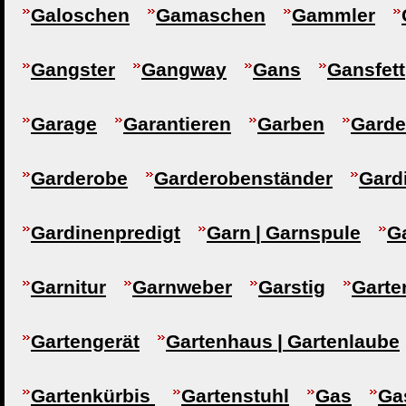
Galoschen
Gamaschen
Gammler
Gangster
Gangway
Gans
Gansfett
Garage
Garantieren
Garben
Garde
Garderobe
Garderobenständer
Gard
Gardinenpredigt
Garn | Garnspule
G
Garnitur
Garnweber
Garstig
Garte
Gartengerät
Gartenhaus | Gartenlaube
Gartenkürbis
Gartenstuhl
Gas
Ga