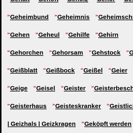
Geheimbund
Geheimnis
Geheimschr
Gehen
Geheul
Gehilfe
Gehirn
Gehorchen
Gehorsam
Gehstock
G
Geißblatt
Geißbock
Geißel
Geier
Geige
Geisel
Geister
Geisterbesc
Geisterhaus
Geisteskranker
Geistli
| Geizhals | Geizkragen
Geköpft werden