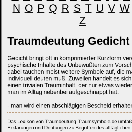
N
O
P
Q
R
S
T
U
V
W
Z
Traumdeutung Gedicht
Gedicht bringt oft in komprimierter Kurzform ve
psychische Inhalte des Unbewußten zum Vorsch
dabei tauchen meist weitere Symbole auf, die 
individuell deuten muß. Zuweilen handelt es sic
einen trivialen Trauminhalt, der nur etwas wiede
man im Alltag nebenbei aufgeschnappt hat.
- man wird einen abschlägigen Bescheid erhalte
Das Lexikon von Traumdeutung-Traumsymbole.de umfaßt
Erklärungen und Deutungen zu Begriffen des alltäglichen