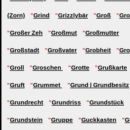
(Zorn)
Grind
Grizzlybär
Groß
Gro
Großer Zeh
Großmut
Großmutter
Großstadt
Großvater
Grobheit
Gr
Groll
Groschen
Grotte
Grußkarte
Gruft
Grummet
Grund | Grundbesitz
Grundrecht
Grundriss
Grundstück
Grundstein
Gruppe
Guckkasten
G