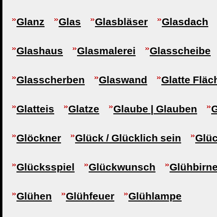
Glanz
Glas
Glasbläser
Glasdach
Glashaus
Glasmalerei
Glasscheibe
Glasscherben
Glaswand
Glatte Fläc
Glatteis
Glatze
Glaube | Glauben
G
Glöckner
Glück / Glücklich sein
Glü
Glücksspiel
Glückwunsch
Glühbirn
Glühen
Glühfeuer
Glühlampe