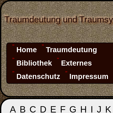
Traumdeutung und Traums
Home
Traumdeutung
Bibliothek
Externes
Datenschutz
Impressum
A
B
C
D
E
F
G
H
I
J
K