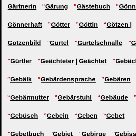
Gärtnerin
Gärung
Gästebuch
Gönne
Gönnerhaft
Götter
Göttin
Götzen |
Götzenbild
Gürtel
Gürtelschnalle
G
Gürtler
Geächteter | Geächtet
Gebäc
Gebälk
Gebärdensprache
Gebären
Gebärmutter
Gebärstuhl
Gebäude
Gebüsch
Gebein
Geben
Gebet
Gebetbuch
Gebiet
Gebirge
Gebis