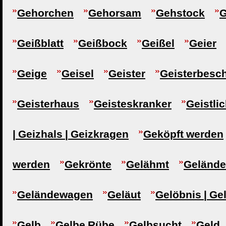
Gehorchen
Gehorsam
Gehstock
G
Geißblatt
Geißbock
Geißel
Geier
Geige
Geisel
Geister
Geisterbesc
Geisterhaus
Geisteskranker
Geistli
| Geizhals | Geizkragen
Geköpft werden
werden
Gekrönte
Gelähmt
Gelände
Geländewagen
Geläut
Gelöbnis | Ge
Gelb
Gelbe Rübe
Gelbsucht
Geld