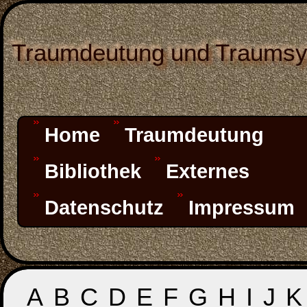
Traumdeutung und Traums
Home
Traumdeutung
Bibliothek
Externes
Datenschutz
Impressum
A
B
C
D
E
F
G
H
I
J
K