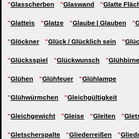
Glasscherben
Glaswand
Glatte Fläc
Glatteis
Glatze
Glaube | Glauben
G
Glöckner
Glück / Glücklich sein
Glü
Glücksspiel
Glückwunsch
Glühbirn
Glühen
Glühfeuer
Glühlampe
Glühwürmchen
Gleichgültigkeit
Gleichgewicht
Gleise
Gleiten
Glet
Gletscherspalte
Gliederreißen
Glie