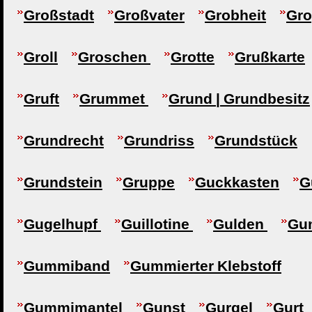
Großstadt
Großvater
Grobheit
Gr
Groll
Groschen
Grotte
Grußkarte
Gruft
Grummet
Grund | Grundbesitz
Grundrecht
Grundriss
Grundstück
Grundstein
Gruppe
Guckkasten
G
Gugelhupf
Guillotine
Gulden
Gu
Gummiband
Gummierter Klebstoff
Gummimantel
Gunst
Gurgel
Gurt