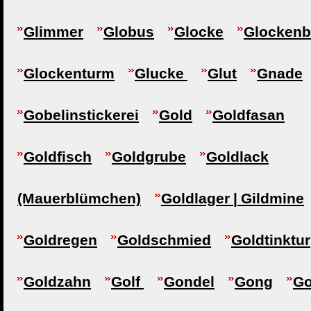
Glimmer
Globus
Glocke
Glocken
Glockenturm
Glucke
Glut
Gnade
Gobelinstickerei
Gold
Goldfasan
Goldfisch
Goldgrube
Goldlack
(Mauerblümchen)
Goldlager | Gildmine
Goldregen
Goldschmied
Goldtinktur
Goldzahn
Golf
Gondel
Gong
Go