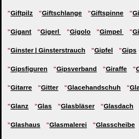
Giftpilz
Giftschlange
Giftspinne
Gi
Gigant
Gigerl
Gigolo
Gimpel
G
Ginster | Ginsterstrauch
Gipfel
Gips
Gipsfiguren
Gipsverband
Giraffe
Gitarre
Gitter
Glacehandschuh
Gl
Glanz
Glas
Glasbläser
Glasdach
Glashaus
Glasmalerei
Glasscheibe