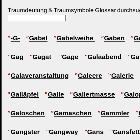
Traumdeutung & Traumsymbole Glossar durchs
-G-
Gabel
Gabelweihe
Gaben
G
Gag
Gagat
Gage
Galaabend
Ga
Galaveranstaltung
Galeere
Galerie
Galläpfel
Galle
Gallertmasse
Galo
Galoschen
Gamaschen
Gammler
Gangster
Gangway
Gans
Gansfett