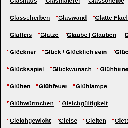
Glashaus
Glasmalerei
Glasscheibe
Glasscherben
Glaswand
Glatte Fläc
Glatteis
Glatze
Glaube | Glauben
G
Glöckner
Glück / Glücklich sein
Glü
Glücksspiel
Glückwunsch
Glühbirn
Glühen
Glühfeuer
Glühlampe
Glühwürmchen
Gleichgültigkeit
Gleichgewicht
Gleise
Gleiten
Glet