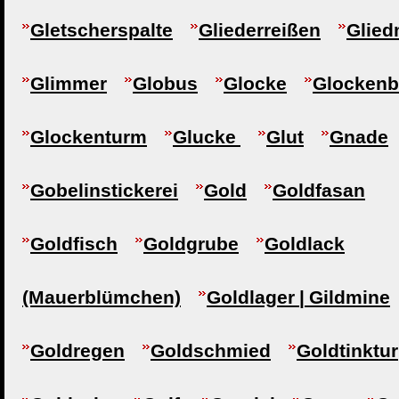
Gletscherspalte
Gliederreißen
Glie
Glimmer
Globus
Glocke
Glocken
Glockenturm
Glucke
Glut
Gnade
Gobelinstickerei
Gold
Goldfasan
Goldfisch
Goldgrube
Goldlack
(Mauerblümchen)
Goldlager | Gildmine
Goldregen
Goldschmied
Goldtinktur