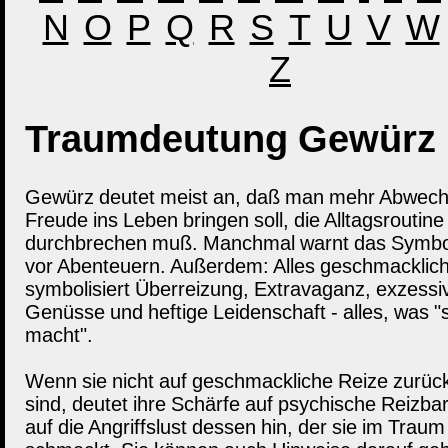
N
O
P
Q
R
S
T
U
V
W
Z
Traumdeutung Gewürz
Gewürz deutet meist an, daß man mehr Abwech
Freude ins Leben bringen soll, die Alltagsroutine
durchbrechen muß. Manchmal warnt das Symbo
vor Abenteuern. Außerdem: Alles geschmacklic
symbolisiert Überreizung, Extravaganz, exzessi
Genüsse und heftige Leidenschaft - alles, was "
macht".
Wenn sie nicht auf geschmackliche Reize zurüc
sind, deutet ihre Schärfe auf psychische Reizbar
auf die Angriffslust dessen hin, der sie im Traum