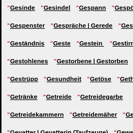
Gesinde
Gesindel
Gespann
Gespö
Gespenster
Gespräche | Gerede
Ges
Geständnis
Geste
Gestein
Gestir
Gestohlenes
Gestorbene | Gestorben
Gestrüpp
Gesundheit
Getöse
Get
Getränke
Getreide
Getreidegarbe
Getreidekammern
Getreidemäher
Ge
Gevatter | Gevatterin (Taufzeuge)
Gewa