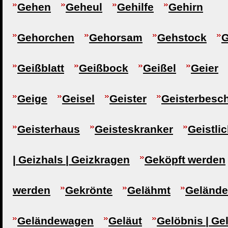
Gehen
Geheul
Gehilfe
Gehirn
Gehorchen
Gehorsam
Gehstock
G
Geißblatt
Geißbock
Geißel
Geier
Geige
Geisel
Geister
Geisterbesc
Geisterhaus
Geisteskranker
Geistli
| Geizhals | Geizkragen
Geköpft werden
werden
Gekrönte
Gelähmt
Gelände
Geländewagen
Geläut
Gelöbnis | Ge