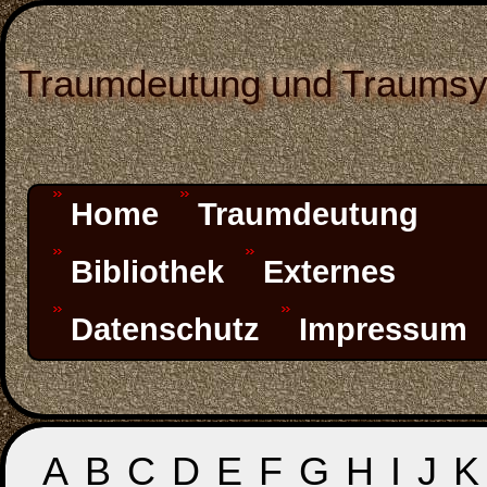
Traumdeutung und Traums
Home
Traumdeutung
Bibliothek
Externes
Datenschutz
Impressum
A
B
C
D
E
F
G
H
I
J
K