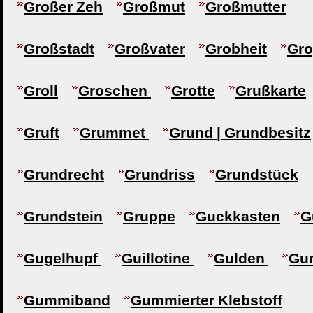
Großer Zeh
Großmut
Großmutter
Großstadt
Großvater
Grobheit
Gr
Groll
Groschen
Grotte
Grußkarte
Gruft
Grummet
Grund | Grundbesitz
Grundrecht
Grundriss
Grundstück
Grundstein
Gruppe
Guckkasten
G
Gugelhupf
Guillotine
Gulden
Gu
Gummiband
Gummierter Klebstoff