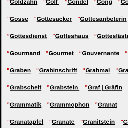
Goldzahn
Golf
Gondel
Gong
Go
Gosse
Gottesacker
Gottesanbeterin
Gottesdienst
Gotteshaus
Gottesläst
Gourmand
Gourmet
Gouvernante
Graben
Grabinschrift
Grabmal
Gr
Grabscheit
Grabstein
Graf | Gräfin
Grammatik
Grammophon
Granat
Granatapfel
Granate
Granitstein
G