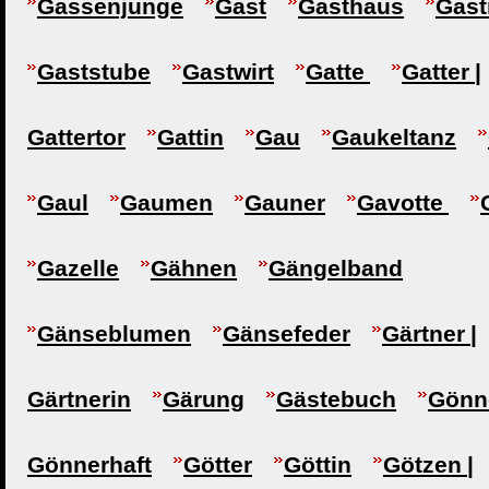
Gassenjunge
Gast
Gasthaus
Gast
Gaststube
Gastwirt
Gatte
Gatter |
Gattertor
Gattin
Gau
Gaukeltanz
Gaul
Gaumen
Gauner
Gavotte
Gazelle
Gähnen
Gängelband
Gänseblumen
Gänsefeder
Gärtner |
Gärtnerin
Gärung
Gästebuch
Gönne
Gönnerhaft
Götter
Göttin
Götzen |