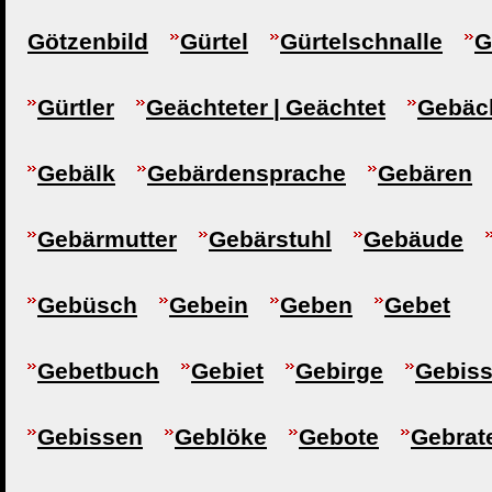
Götzenbild
Gürtel
Gürtelschnalle
G
Gürtler
Geächteter | Geächtet
Gebäc
Gebälk
Gebärdensprache
Gebären
Gebärmutter
Gebärstuhl
Gebäude
Gebüsch
Gebein
Geben
Gebet
Gebetbuch
Gebiet
Gebirge
Gebis
Gebissen
Geblöke
Gebote
Gebrat